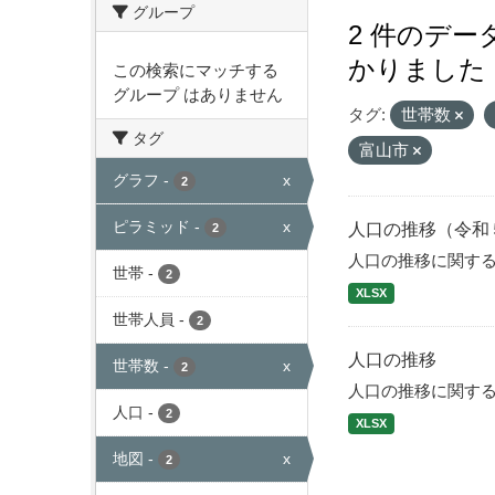
グループ
2 件のデ
かりました
この検索にマッチする
グループ はありません
タグ:
世帯数
タグ
富山市
グラフ
-
x
2
ピラミッド
-
x
人口の推移（令和
2
人口の推移に関す
世帯
-
2
XLSX
世帯人員
-
2
人口の推移
世帯数
-
x
2
人口の推移に関す
人口
-
2
XLSX
地図
-
x
2