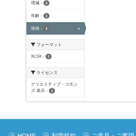
増減
-
2
年齢
-
2
推移
-
x
2
フォーマット
XLSX
-
2
ライセンス
クリエイティブ・コモン
ズ 表示
-
2
HOME
利用規約
ご意見・ご要望