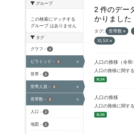
グループ
2 件のデ
かりました
この検索にマッチする
グループ はありません
タグ:
世帯数
タグ
XLSX
グラフ
-
2
ピラミッド
-
x
人口の推移（令和
2
人口の推移に関す
世帯
-
2
XLSX
世帯人員
-
x
2
人口の推移
世帯数
-
x
2
人口の推移に関す
人口
-
2
XLSX
地図
-
2