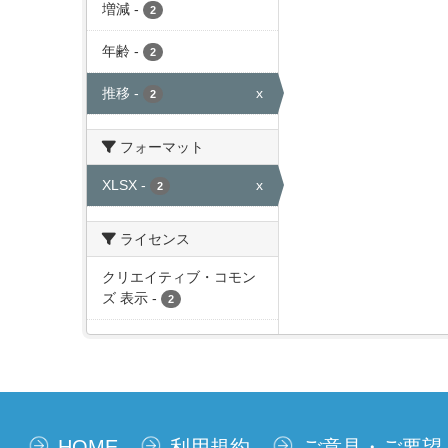
増減
-
2
年齢
-
2
推移
-
x
2
フォーマット
XLSX
-
x
2
ライセンス
クリエイティブ・コモン
ズ 表示
-
2
HOME
利用規約
ご意見・ご要望