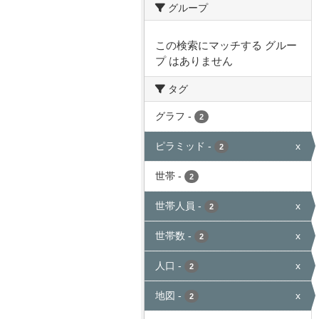
グループ
この検索にマッチする グルー
プ はありません
タグ
グラフ
-
2
ピラミッド
-
x
2
世帯
-
2
世帯人員
-
x
2
世帯数
-
x
2
人口
-
x
2
地図
-
x
2