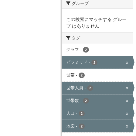
グループ
この検索にマッチする グルー
プ はありません
タグ
グラフ
-
2
ピラミッド
-
x
2
世帯
-
2
世帯人員
-
x
2
世帯数
-
x
2
人口
-
x
2
地図
-
x
2