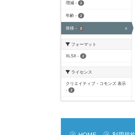
増減
-
2
年齢
-
2
推移
-
x
2
フォーマット
XLSX
-
2
ライセンス
クリエイティブ・コモンズ 表示
-
2
HOME
利用規