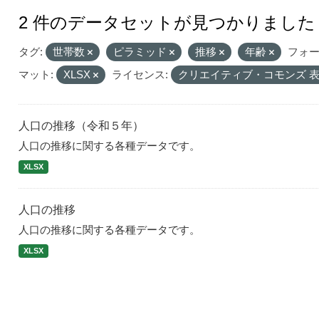
2 件のデータセットが見つかりました
タグ:
世帯数
ピラミッド
推移
年齢
フォ
マット:
XLSX
ライセンス:
クリエイティブ・コモンズ 
人口の推移（令和５年）
人口の推移に関する各種データです。
XLSX
人口の推移
人口の推移に関する各種データです。
XLSX