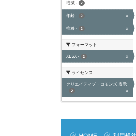
増減
-
2
年齢
-
x
2
推移
-
x
2
フォーマット
XLSX
-
x
2
ライセンス
クリエイティブ・コモンズ 表示
-
x
2
HOME
利用規