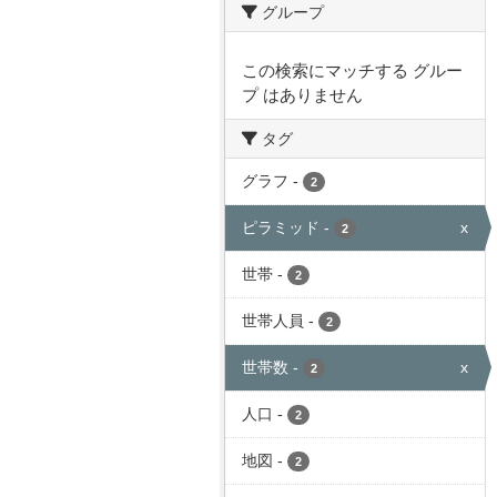
グループ
この検索にマッチする グルー
プ はありません
タグ
グラフ
-
2
ピラミッド
-
x
2
世帯
-
2
世帯人員
-
2
世帯数
-
x
2
人口
-
2
地図
-
2