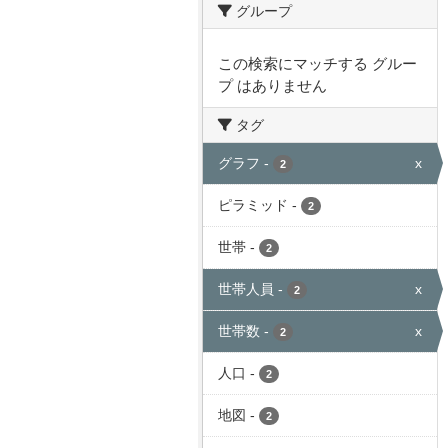
グループ
この検索にマッチする グルー
プ はありません
タグ
グラフ
-
x
2
ピラミッド
-
2
世帯
-
2
世帯人員
-
x
2
世帯数
-
x
2
人口
-
2
地図
-
2