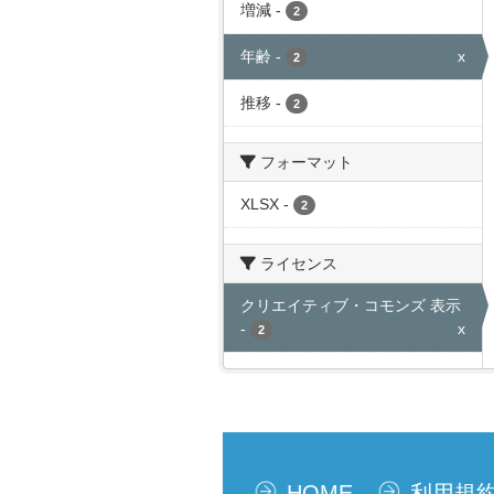
増減
-
2
年齢
-
x
2
推移
-
2
フォーマット
XLSX
-
2
ライセンス
クリエイティブ・コモンズ 表示
-
x
2
HOME
利用規