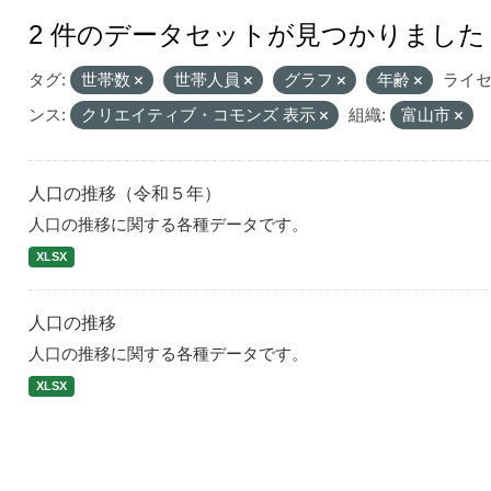
2 件のデータセットが見つかりました
タグ:
世帯数
世帯人員
グラフ
年齢
ライ
ンス:
クリエイティブ・コモンズ 表示
組織:
富山市
人口の推移（令和５年）
人口の推移に関する各種データです。
XLSX
人口の推移
人口の推移に関する各種データです。
XLSX