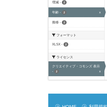
増減
-
2
年齢
-
x
2
推移
-
2
フォーマット
XLSX
-
2
ライセンス
クリエイティブ・コモンズ 表示
-
x
2
HOME
利用規