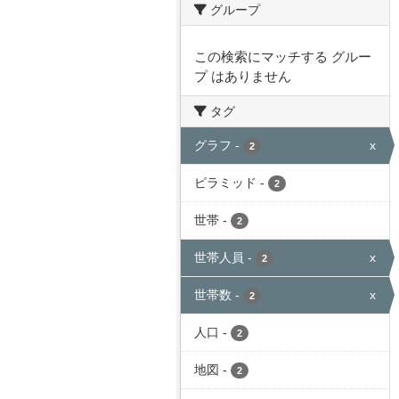
グループ
この検索にマッチする グルー
プ はありません
タグ
グラフ
-
x
2
ピラミッド
-
2
世帯
-
2
世帯人員
-
x
2
世帯数
-
x
2
人口
-
2
地図
-
2