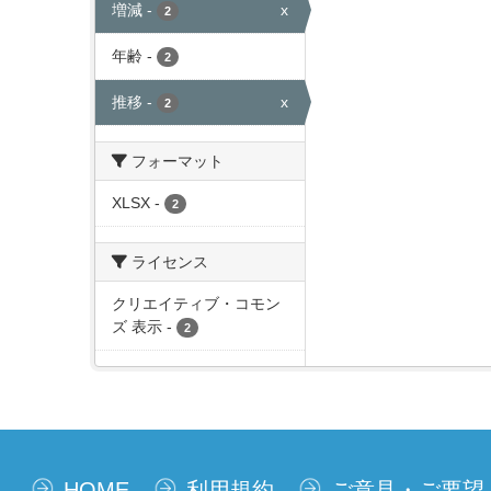
増減
-
x
2
年齢
-
2
推移
-
x
2
フォーマット
XLSX
-
2
ライセンス
クリエイティブ・コモン
ズ 表示
-
2
HOME
利用規約
ご意見・ご要望