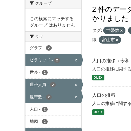
グループ
2 件のデ
かりました
この検索にマッチする
グループ はありません
タグ:
世帯数
タグ
織:
富山市
グラフ
-
2
ピラミッド
-
x
人口の推移（令和
2
人口の推移に関す
世帯
-
2
XLSX
世帯人員
-
x
2
人口の推移
世帯数
-
x
2
人口の推移に関す
人口
-
2
XLSX
地図
-
2