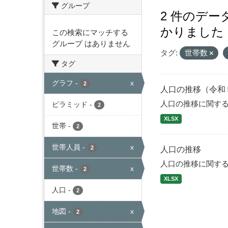
グループ
2 件のデ
かりました
この検索にマッチする
グループ はありません
タグ:
世帯数
タグ
グラフ
-
x
2
人口の推移（令和
人口の推移に関す
ピラミッド
-
2
XLSX
世帯
-
2
世帯人員
-
x
2
人口の推移
人口の推移に関す
世帯数
-
x
2
XLSX
人口
-
2
地図
-
x
2