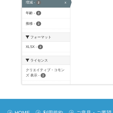
増減
-
x
2
年齢
-
2
推移
-
2
フォーマット
XLSX
-
2
ライセンス
クリエイティブ・コモン
ズ 表示
-
2
HOME
利用規約
ご意見・ご要望