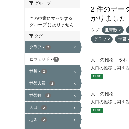
グループ
2 件のデ
かりました
この検索にマッチする
グループ はありません
タグ:
世帯数
タグ
グラフ
世帯
グラフ
-
x
2
ピラミッド
-
人口の推移（令和
2
人口の推移に関す
世帯
-
x
2
XLSX
世帯人員
-
x
2
人口の推移
世帯数
-
x
2
人口の推移に関す
人口
-
x
2
XLSX
地図
-
x
2