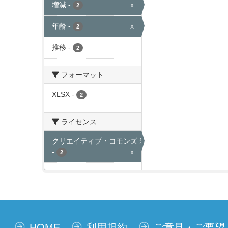
増減
-
x
2
年齢
-
x
2
推移
-
2
フォーマット
XLSX
-
2
ライセンス
クリエイティブ・コモンズ 表示
-
x
2
HOME
利用規約
ご意見・ご要望