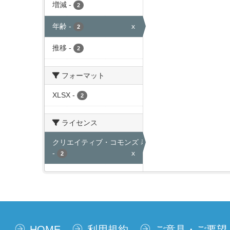
増減
-
2
年齢
-
x
2
推移
-
2
フォーマット
XLSX
-
2
ライセンス
クリエイティブ・コモンズ 表示
-
x
2
HOME
利用規約
ご意見・ご要望