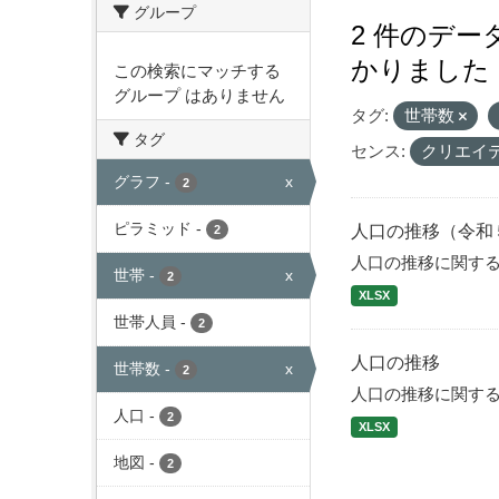
グループ
2 件のデ
かりました
この検索にマッチする
グループ はありません
タグ:
世帯数
タグ
センス:
クリエイ
グラフ
-
x
2
ピラミッド
-
人口の推移（令和
2
人口の推移に関す
世帯
-
x
2
XLSX
世帯人員
-
2
人口の推移
世帯数
-
x
2
人口の推移に関す
人口
-
2
XLSX
地図
-
2