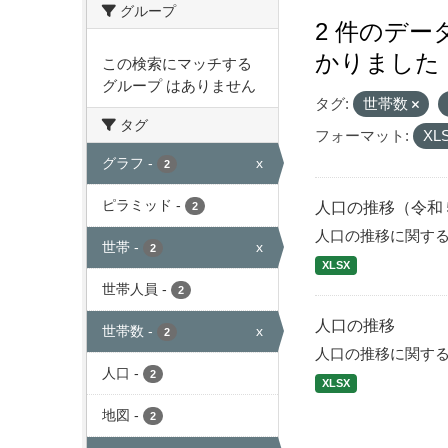
グループ
2 件のデ
かりました
この検索にマッチする
グループ はありません
タグ:
世帯数
タグ
フォーマット:
XL
グラフ
-
x
2
ピラミッド
-
人口の推移（令和
2
人口の推移に関す
世帯
-
x
2
XLSX
世帯人員
-
2
人口の推移
世帯数
-
x
2
人口の推移に関す
人口
-
2
XLSX
地図
-
2