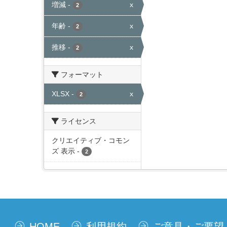
増減
-
x
2
年齢
-
x
2
推移
-
x
2
フォーマット
XLSX
-
x
2
ライセンス
クリエイティブ・コモン
ズ 表示
-
2
HOME
利用規約
ご意見・ご要望