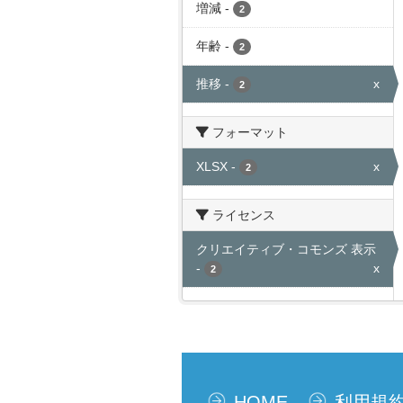
増減
-
2
年齢
-
2
推移
-
x
2
フォーマット
XLSX
-
x
2
ライセンス
クリエイティブ・コモンズ 表示
-
x
2
HOME
利用規