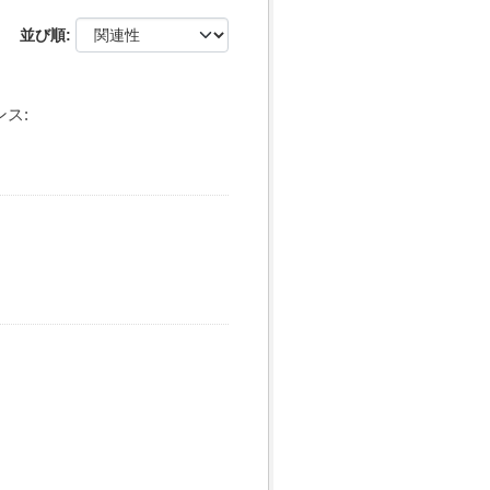
並び順
ス: