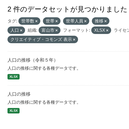
2 件のデータセットが見つかりました
タグ:
世帯数
世帯
世帯人員
推移
人口
組織:
富山市
フォーマット:
XLSX
ライセン
クリエイティブ・コモンズ 表示
人口の推移（令和５年）
人口の推移に関する各種データです。
XLSX
人口の推移
人口の推移に関する各種データです。
XLSX