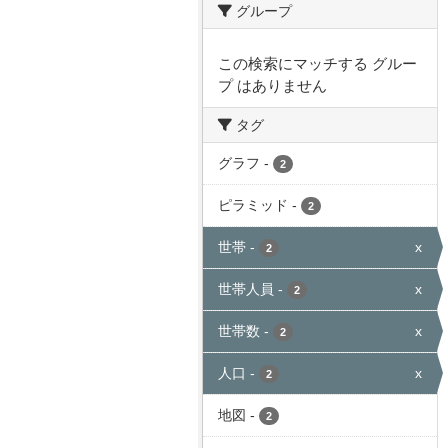
グループ
この検索にマッチする グルー
プ はありません
タグ
グラフ
-
2
ピラミッド
-
2
世帯
-
x
2
世帯人員
-
x
2
世帯数
-
x
2
人口
-
x
2
地図
-
2