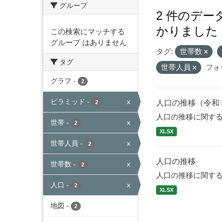
グループ
2 件のデ
かりました
この検索にマッチする
グループ はありません
タグ:
世帯数
タグ
世帯人員
フォ
グラフ
-
2
ピラミッド
-
x
人口の推移（令和
2
人口の推移に関す
世帯
-
x
2
XLSX
世帯人員
-
x
2
人口の推移
世帯数
-
x
2
人口の推移に関す
人口
-
x
2
XLSX
地図
-
2