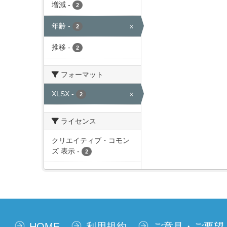
増減
-
2
年齢
-
x
2
推移
-
2
フォーマット
XLSX
-
x
2
ライセンス
クリエイティブ・コモン
ズ 表示
-
2
HOME
利用規約
ご意見・ご要望