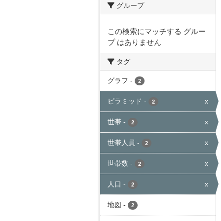
グループ
この検索にマッチする グルー
プ はありません
タグ
グラフ
-
2
ピラミッド
-
x
2
世帯
-
x
2
世帯人員
-
x
2
世帯数
-
x
2
人口
-
x
2
地図
-
2