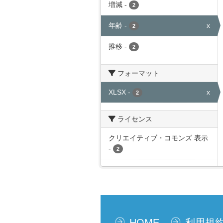
増減
-
2
年齢
-
x
2
推移
-
2
フォーマット
XLSX
-
x
2
ライセンス
クリエイティブ・コモンズ 表示
-
2
HOME
利用規