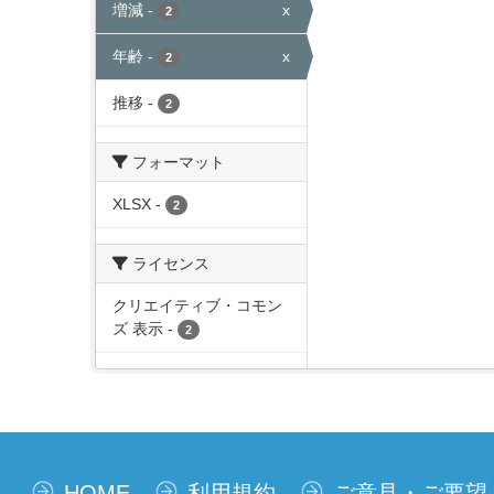
増減
-
x
2
年齢
-
x
2
推移
-
2
フォーマット
XLSX
-
2
ライセンス
クリエイティブ・コモン
ズ 表示
-
2
HOME
利用規約
ご意見・ご要望