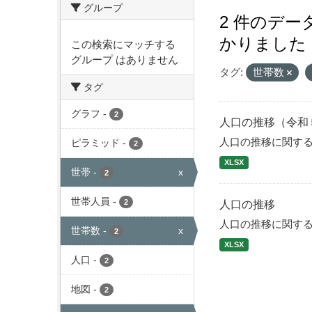
グループ
2 件のデ
かりました
この検索にマッチする
グループ はありません
タグ:
世帯数
タグ
グラフ
-
2
人口の推移（令和
人口の推移に関す
ピラミッド
-
2
XLSX
世帯
-
x
2
世帯人員
-
2
人口の推移
人口の推移に関す
世帯数
-
x
2
XLSX
人口
-
2
地図
-
2