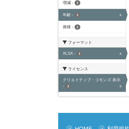
増減
-
2
年齢
-
x
2
推移
-
2
フォーマット
XLSX
-
x
2
ライセンス
クリエイティブ・コモンズ 表示
-
x
2
HOME
利用規