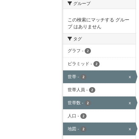
グループ
この検索にマッチする グルー
プ はありません
タグ
グラフ
-
2
ピラミッド
-
2
世帯
-
x
2
世帯人員
-
2
世帯数
-
x
2
人口
-
2
地図
-
x
2