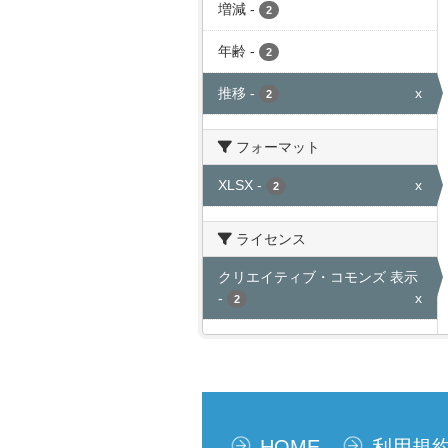
増減
-
2
年齢
-
2
推移
-
x
2
フォーマット
XLSX
-
x
2
ライセンス
クリエイティブ・コモンズ 表示
-
x
2
HOME
利用規