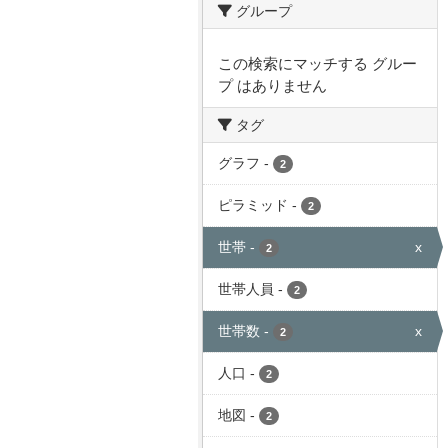
グループ
この検索にマッチする グルー
プ はありません
タグ
グラフ
-
2
ピラミッド
-
2
世帯
-
x
2
世帯人員
-
2
世帯数
-
x
2
人口
-
2
地図
-
2