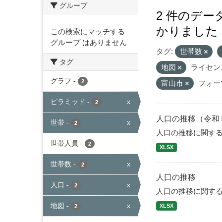
グループ
2 件のデ
かりました
この検索にマッチする
グループ はありません
タグ:
世帯数
タグ
地図
ライセン
グラフ
-
2
富山市
フォー
ピラミッド
-
x
2
人口の推移（令和
世帯
-
x
2
人口の推移に関す
世帯人員
-
2
XLSX
世帯数
-
x
2
人口の推移
人口
-
x
2
人口の推移に関す
地図
-
x
XLSX
2