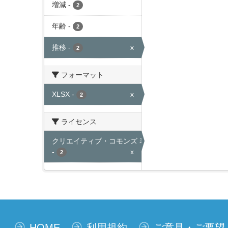
増減
-
2
年齢
-
2
推移
-
x
2
フォーマット
XLSX
-
x
2
ライセンス
クリエイティブ・コモンズ 表示
-
x
2
HOME
利用規約
ご意見・ご要望