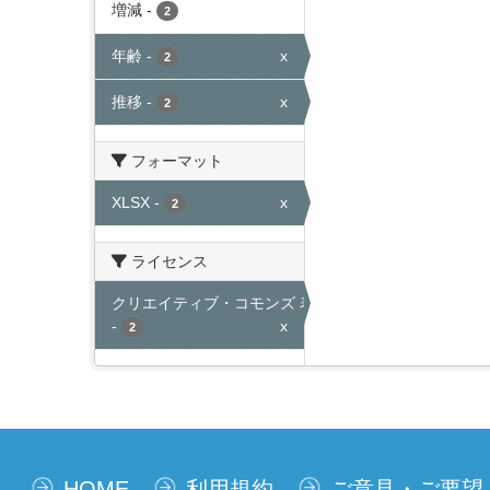
増減
-
2
年齢
-
x
2
推移
-
x
2
フォーマット
XLSX
-
x
2
ライセンス
クリエイティブ・コモンズ 表示
-
x
2
HOME
利用規約
ご意見・ご要望