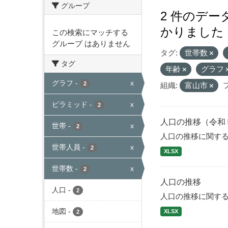
グループ
2 件のデ
かりました
この検索にマッチする
グループ はありません
タグ:
世帯数
タグ
年齢
グラフ
グラフ
-
x
2
組織:
富山市
ピラミッド
-
x
2
人口の推移（令和
世帯
-
x
2
人口の推移に関す
世帯人員
-
x
2
XLSX
世帯数
-
x
2
人口の推移
人口
-
2
人口の推移に関す
地図
-
XLSX
2