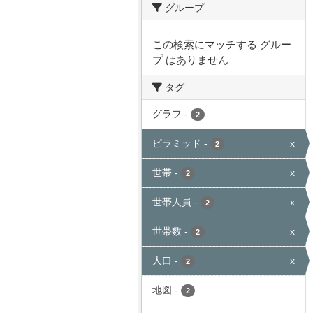
グループ
この検索にマッチする グルー
プ はありません
タグ
グラフ
-
2
ピラミッド
-
x
2
世帯
-
x
2
世帯人員
-
x
2
世帯数
-
x
2
人口
-
x
2
地図
-
2