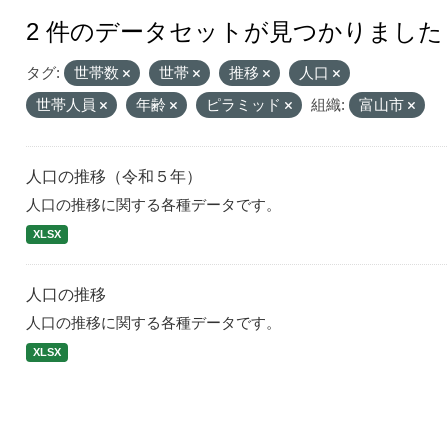
2 件のデータセットが見つかりました
タグ:
世帯数
世帯
推移
人口
世帯人員
年齢
ピラミッド
組織:
富山市
人口の推移（令和５年）
人口の推移に関する各種データです。
XLSX
人口の推移
人口の推移に関する各種データです。
XLSX