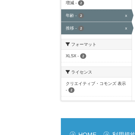
増減
-
2
年齢
-
x
2
推移
-
x
2
フォーマット
XLSX
-
2
ライセンス
クリエイティブ・コモンズ 表示
-
2
HOME
利用規