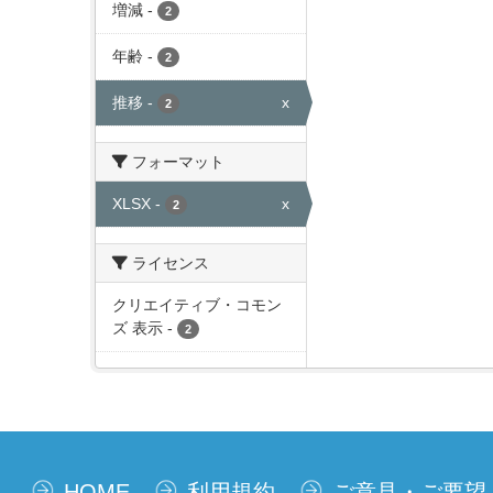
増減
-
2
年齢
-
2
推移
-
x
2
フォーマット
XLSX
-
x
2
ライセンス
クリエイティブ・コモン
ズ 表示
-
2
HOME
利用規約
ご意見・ご要望