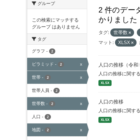
グループ
2 件のデ
かりました
この検索にマッチする
グループ はありません
タグ:
世帯数
タグ
マット:
XLSX
グラフ
-
2
ピラミッド
-
x
人口の推移（令和
2
人口の推移に関す
世帯
-
x
2
XLSX
世帯人員
-
2
人口の推移
世帯数
-
x
2
人口の推移に関す
人口
-
2
XLSX
地図
-
x
2