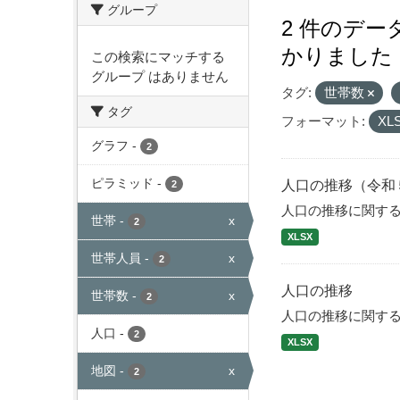
グループ
2 件のデ
かりました
この検索にマッチする
グループ はありません
タグ:
世帯数
タグ
フォーマット:
XL
グラフ
-
2
ピラミッド
-
人口の推移（令和
2
人口の推移に関す
世帯
-
x
2
XLSX
世帯人員
-
x
2
人口の推移
世帯数
-
x
2
人口の推移に関す
人口
-
2
XLSX
地図
-
x
2