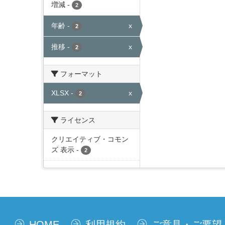
増減
-
2
年齢
-
x
2
推移
-
x
2
フォーマット
XLSX
-
x
2
ライセンス
クリエイティブ・コモン
ズ 表示
-
2
HOME
利用規約
ご意見・ご要望