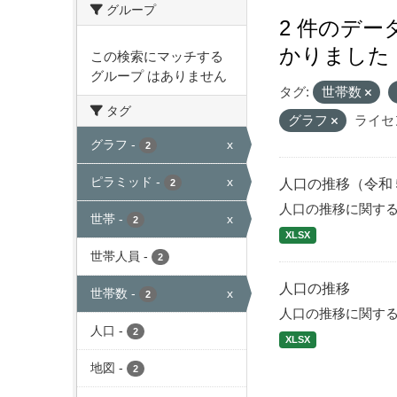
グループ
2 件のデ
かりました
この検索にマッチする
グループ はありません
タグ:
世帯数
タグ
グラフ
ライセ
グラフ
-
x
2
ピラミッド
-
x
人口の推移（令和
2
人口の推移に関す
世帯
-
x
2
XLSX
世帯人員
-
2
人口の推移
世帯数
-
x
2
人口の推移に関す
人口
-
2
XLSX
地図
-
2