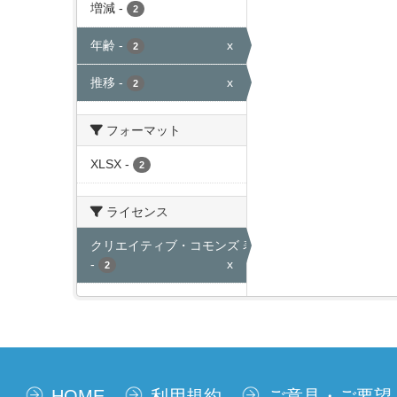
増減
-
2
年齢
-
x
2
推移
-
x
2
フォーマット
XLSX
-
2
ライセンス
クリエイティブ・コモンズ 表示
-
x
2
HOME
利用規約
ご意見・ご要望