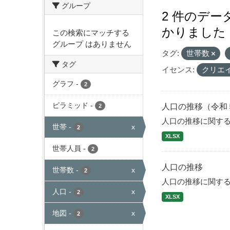
グループ
2 件のデ
かりました
この検索にマッチする
グループ はありません
タグ:
世帯数
タグ
イセンス:
クリエ
グラフ
-
2
ピラミッド
-
人口の推移（令和
2
人口の推移に関す
世帯
-
x
2
XLSX
世帯人員
-
2
人口の推移
世帯数
-
x
2
人口の推移に関す
人口
-
x
2
XLSX
地図
-
x
2