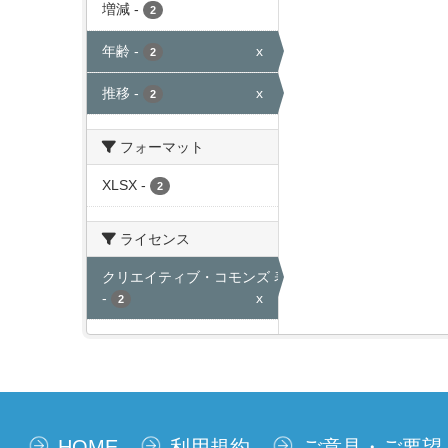
増減
-
2
年齢
-
x
2
推移
-
x
2
フォーマット
XLSX
-
2
ライセンス
クリエイティブ・コモンズ 表示
-
x
2
HOME
利用規約
ご意見・ご要望