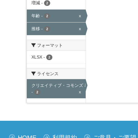
増減
-
2
年齢
-
x
2
推移
-
x
2
フォーマット
XLSX
-
2
ライセンス
クリエイティブ・コモンズ 表示
-
x
2
HOME
利用規約
ご意見・ご要望