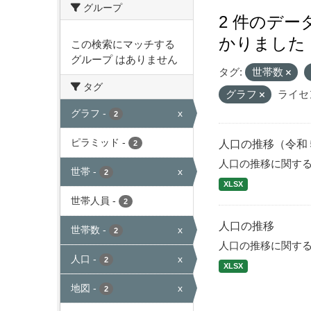
グループ
2 件のデ
かりました
この検索にマッチする
グループ はありません
タグ:
世帯数
タグ
グラフ
ライセ
グラフ
-
x
2
ピラミッド
-
人口の推移（令和
2
人口の推移に関す
世帯
-
x
2
XLSX
世帯人員
-
2
人口の推移
世帯数
-
x
2
人口の推移に関す
人口
-
x
2
XLSX
地図
-
x
2