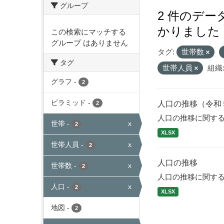
グループ
2 件のデ
かりました
この検索にマッチする
グループ はありません
タグ:
世帯数
タグ
世帯人員
組織
グラフ
-
2
ピラミッド
-
人口の推移（令和
2
人口の推移に関す
世帯
-
x
2
XLSX
世帯人員
-
x
2
人口の推移
世帯数
-
x
2
人口の推移に関す
人口
-
x
2
XLSX
地図
-
2