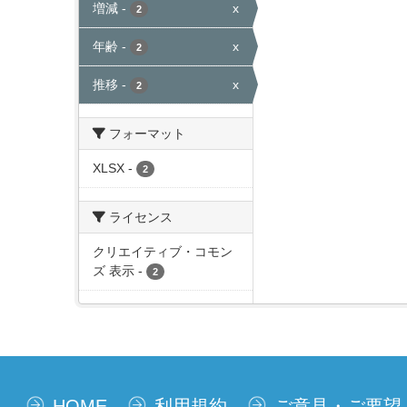
増減
-
x
2
年齢
-
x
2
推移
-
x
2
フォーマット
XLSX
-
2
ライセンス
クリエイティブ・コモン
ズ 表示
-
2
HOME
利用規約
ご意見・ご要望