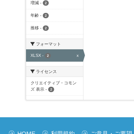
増減
-
2
年齢
-
2
推移
-
2
フォーマット
XLSX
-
x
2
ライセンス
クリエイティブ・コモン
ズ 表示
-
2
HOME
利用規約
ご意見・ご要望