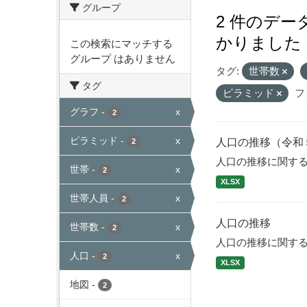
グループ
2 件のデ
かりました
この検索にマッチする
グループ はありません
タグ:
世帯数
タグ
ピラミッド
フ
グラフ
-
x
2
ピラミッド
-
x
人口の推移（令和
2
人口の推移に関す
世帯
-
x
2
XLSX
世帯人員
-
x
2
人口の推移
世帯数
-
x
2
人口の推移に関す
人口
-
x
2
XLSX
地図
-
2