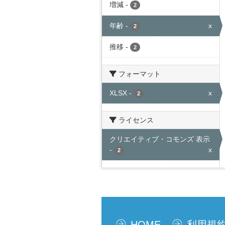
増減
-
2
年齢
-
x
2
推移
-
2
フォーマット
XLSX
-
x
2
ライセンス
クリエイティブ・コモンズ 表示
-
x
2
HOME
利用規