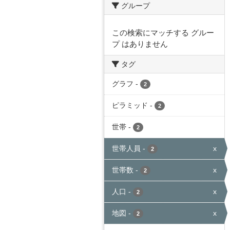
グループ
この検索にマッチする グルー
プ はありません
タグ
グラフ
-
2
ピラミッド
-
2
世帯
-
2
世帯人員
-
x
2
世帯数
-
x
2
人口
-
x
2
地図
-
x
2