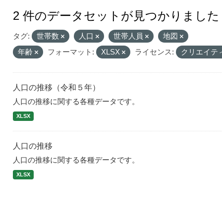
2 件のデータセットが見つかりました
タグ:
世帯数
人口
世帯人員
地図
年齢
フォーマット:
XLSX
ライセンス:
クリエイテ
人口の推移（令和５年）
人口の推移に関する各種データです。
XLSX
人口の推移
人口の推移に関する各種データです。
XLSX