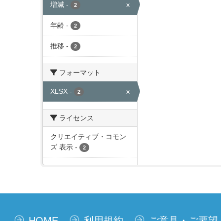
増減
-
x
2
年齢
-
2
推移
-
2
フォーマット
XLSX
-
x
2
ライセンス
クリエイティブ・コモン
ズ 表示
-
2
HOME
利用規約
ご意見・ご要望