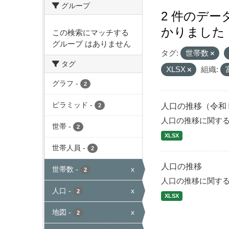
グループ
2 件のデ
かりました
この検索にマッチする
グループ はありません
タグ:
世帯数
タグ
XLSX
組織:
グラフ
-
2
ピラミッド
-
人口の推移（令和
2
人口の推移に関す
世帯
-
2
XLSX
世帯人員
-
2
人口の推移
世帯数
-
x
2
人口の推移に関す
人口
-
x
2
XLSX
地図
-
x
2