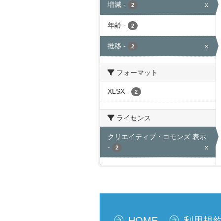
増減
-
x
2
年齢
-
2
推移
-
x
2
フォーマット
XLSX
-
2
ライセンス
クリエイティブ・コモンズ 表示
-
x
2
HOME
利用規