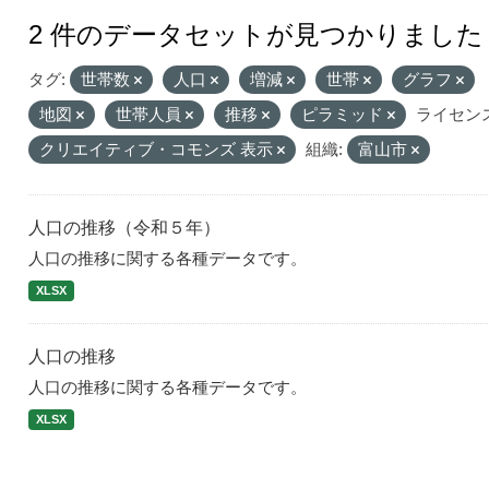
2 件のデータセットが見つかりました
タグ:
世帯数
人口
増減
世帯
グラフ
地図
世帯人員
推移
ピラミッド
ライセンス
クリエイティブ・コモンズ 表示
組織:
富山市
人口の推移（令和５年）
人口の推移に関する各種データです。
XLSX
人口の推移
人口の推移に関する各種データです。
XLSX