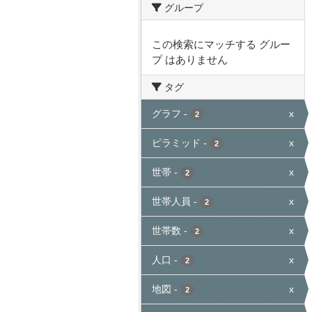
グループ
この検索にマッチする グルー
プ はありません
タグ
グラフ
-
x
2
ピラミッド
-
x
2
世帯
-
x
2
世帯人員
-
x
2
世帯数
-
x
2
人口
-
x
2
地図
-
x
2