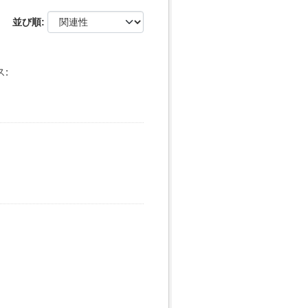
並び順
: