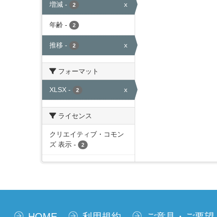
増減
-
x
2
年齢
-
2
推移
-
x
2
フォーマット
XLSX
-
x
2
ライセンス
クリエイティブ・コモン
ズ 表示
-
2
HOME
利用規約
ご意見・ご要望