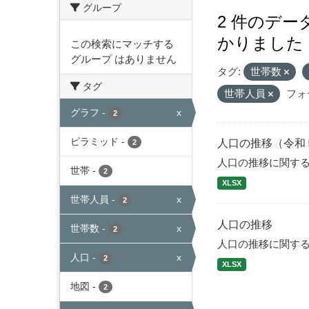
グループ
2 件のデ
かりました
この検索にマッチする
グループ はありません
タグ:
世帯数
タグ
世帯人員
フォ
グラフ
-
x
2
ピラミッド
-
人口の推移（令和
2
人口の推移に関す
世帯
-
2
XLSX
世帯人員
-
x
2
人口の推移
世帯数
-
x
2
人口の推移に関す
人口
-
x
2
XLSX
地図
-
2