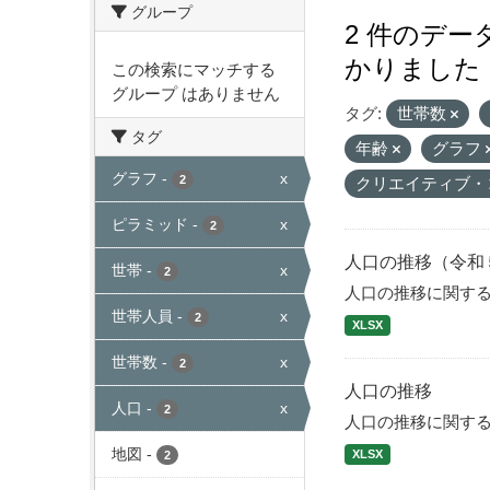
グループ
2 件のデ
かりました
この検索にマッチする
グループ はありません
タグ:
世帯数
タグ
年齢
グラフ
グラフ
-
x
2
クリエイティブ・
ピラミッド
-
x
2
人口の推移（令和
世帯
-
x
2
人口の推移に関す
世帯人員
-
x
2
XLSX
世帯数
-
x
2
人口の推移
人口
-
x
2
人口の推移に関す
地図
-
XLSX
2