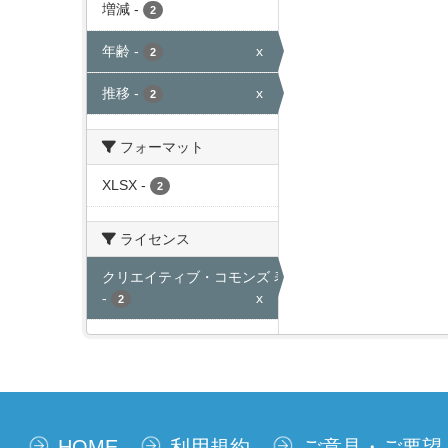
増減
-
2
年齢
-
x
2
推移
-
x
2
フォーマット
XLSX
-
2
ライセンス
クリエイティブ・コモンズ 表示
-
x
2
HOME
利用規約
ご意見・ご要望