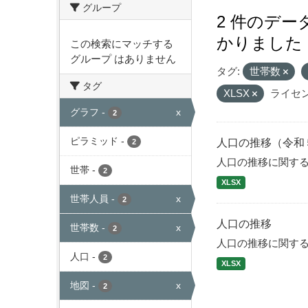
グループ
2 件のデ
かりました
この検索にマッチする
グループ はありません
タグ:
世帯数
タグ
XLSX
ライセン
グラフ
-
x
2
ピラミッド
-
人口の推移（令和
2
人口の推移に関す
世帯
-
2
XLSX
世帯人員
-
x
2
人口の推移
世帯数
-
x
2
人口の推移に関す
人口
-
2
XLSX
地図
-
x
2