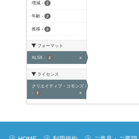
増減
-
2
年齢
-
2
推移
-
2
フォーマット
XLSX
-
x
2
ライセンス
クリエイティブ・コモンズ 表示
-
x
2
HOME
利用規約
ご意見・ご要望