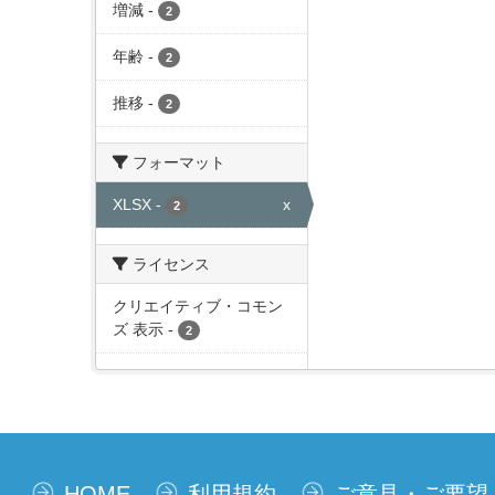
増減
-
2
年齢
-
2
推移
-
2
フォーマット
XLSX
-
x
2
ライセンス
クリエイティブ・コモン
ズ 表示
-
2
HOME
利用規約
ご意見・ご要望