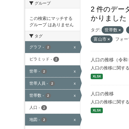
グループ
2 件のデ
かりました
この検索にマッチする
グループ はありません
タグ:
世帯数
タグ
富山市
フォー
グラフ
-
x
2
ピラミッド
-
人口の推移（令和
2
人口の推移に関す
世帯
-
x
2
XLSX
世帯人員
-
x
2
人口の推移
世帯数
-
x
2
人口の推移に関す
人口
-
2
XLSX
地図
-
x
2