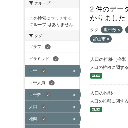
グループ
2 件のデ
かりました
この検索にマッチする
グループ はありません
タグ:
世帯数
タグ
富山市
グラフ
-
2
ピラミッド
-
人口の推移（令和
2
人口の推移に関す
世帯
-
x
2
XLSX
世帯人員
-
2
人口の推移
世帯数
-
x
2
人口の推移に関す
人口
-
x
2
XLSX
地図
-
x
2