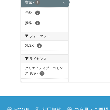
増減
-
x
2
年齢
-
2
推移
-
2
フォーマット
XLSX
-
2
ライセンス
クリエイティブ・コモン
ズ 表示
-
2
HOME
利用規約
ご意見・ご要望