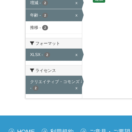
増減
-
x
2
年齢
-
x
2
推移
-
2
フォーマット
XLSX
-
x
2
ライセンス
クリエイティブ・コモンズ 表示
-
x
2
HOME
利用規約
ご意見・ご要望