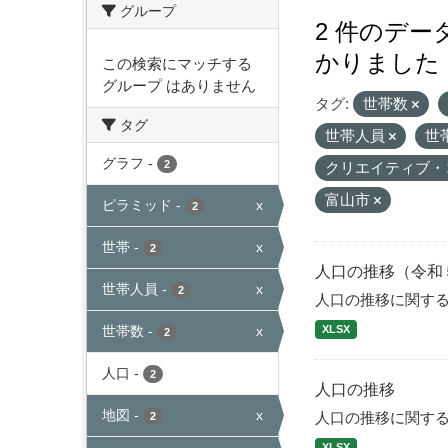
グループ
2 件のデ
かりました
この検索にマッチする
グループ はありません
タグ:
世帯数
タグ
世帯人員
世
グラフ
-
2
クリエイティブ・
富山市
ピラミッド
-
x
2
世帯
-
x
2
人口の推移（令和
世帯人員
-
x
2
人口の推移に関す
世帯数
-
x
XLSX
2
人口
-
2
人口の推移
地図
-
x
人口の推移に関す
2
XLSX