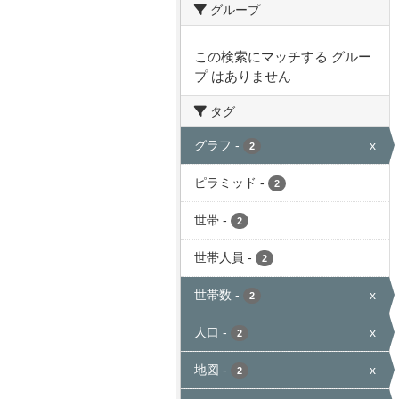
グループ
この検索にマッチする グルー
プ はありません
タグ
グラフ
-
x
2
ピラミッド
-
2
世帯
-
2
世帯人員
-
2
世帯数
-
x
2
人口
-
x
2
地図
-
x
2