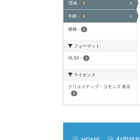
増減
-
x
2
年齢
-
x
2
推移
-
2
フォーマット
XLSX
-
2
ライセンス
クリエイティブ・コモンズ 表示
-
2
HOME
利用規