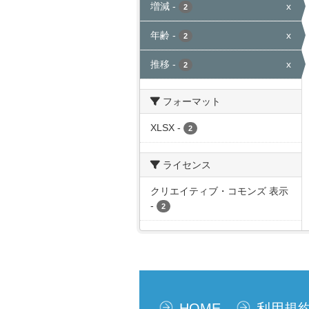
増減
-
x
2
年齢
-
x
2
推移
-
x
2
フォーマット
XLSX
-
2
ライセンス
クリエイティブ・コモンズ 表示
-
2
HOME
利用規