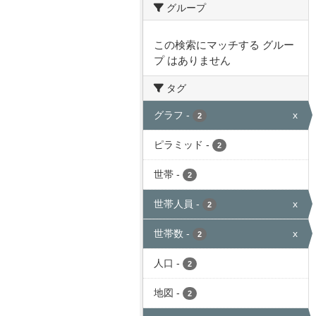
グループ
この検索にマッチする グルー
プ はありません
タグ
グラフ
-
x
2
ピラミッド
-
2
世帯
-
2
世帯人員
-
x
2
世帯数
-
x
2
人口
-
2
地図
-
2