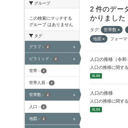
グループ
2 件のデ
かりました
この検索にマッチする
グループ はありません
タグ:
世帯数
タグ
地図
フォーマ
グラフ
-
x
2
ピラミッド
-
x
人口の推移（令和
2
人口の推移に関す
世帯
-
2
XLSX
世帯人員
-
2
人口の推移
世帯数
-
x
2
人口の推移に関す
人口
-
2
XLSX
地図
-
x
2