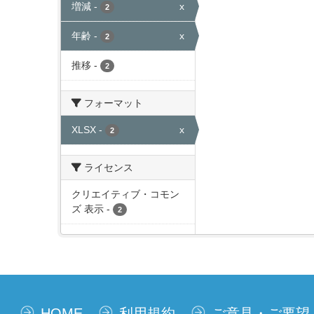
増減
-
x
2
年齢
-
x
2
推移
-
2
フォーマット
XLSX
-
x
2
ライセンス
クリエイティブ・コモン
ズ 表示
-
2
HOME
利用規約
ご意見・ご要望