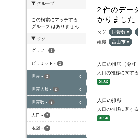
グループ
2 件のデ
かりました
この検索にマッチする
グループ はありません
タグ:
世帯数
タグ
組織:
富山市
グラフ
-
2
ピラミッド
-
人口の推移（令和
2
人口の推移に関す
世帯
-
x
2
XLSX
世帯人員
-
x
2
人口の推移
世帯数
-
x
2
人口の推移に関す
人口
-
2
XLSX
地図
-
2