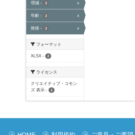
増減
-
x
2
年齢
-
x
2
推移
-
x
2
フォーマット
XLSX
-
2
ライセンス
クリエイティブ・コモン
ズ 表示
-
2
HOME
利用規約
ご意見・ご要望