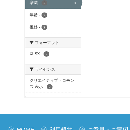
増減
-
x
2
年齢
-
2
推移
-
2
フォーマット
XLSX
-
2
ライセンス
クリエイティブ・コモン
ズ 表示
-
2
HOME
利用規約
ご意見・ご要望