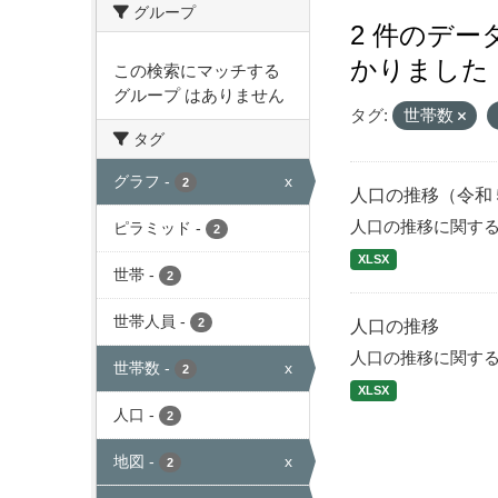
グループ
2 件のデ
かりました
この検索にマッチする
グループ はありません
タグ:
世帯数
タグ
グラフ
-
x
2
人口の推移（令和
人口の推移に関す
ピラミッド
-
2
XLSX
世帯
-
2
世帯人員
-
2
人口の推移
人口の推移に関す
世帯数
-
x
2
XLSX
人口
-
2
地図
-
x
2