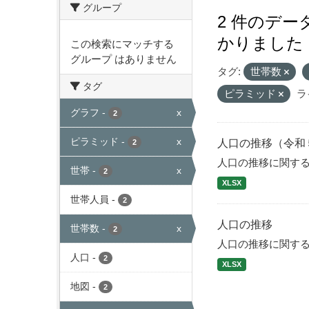
グループ
2 件のデ
かりました
この検索にマッチする
グループ はありません
タグ:
世帯数
タグ
ピラミッド
ラ
グラフ
-
x
2
ピラミッド
-
x
人口の推移（令和
2
人口の推移に関す
世帯
-
x
2
XLSX
世帯人員
-
2
人口の推移
世帯数
-
x
2
人口の推移に関す
人口
-
2
XLSX
地図
-
2