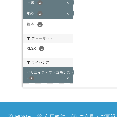
増減
-
x
2
年齢
-
x
2
推移
-
2
フォーマット
XLSX
-
2
ライセンス
クリエイティブ・コモンズ 表示
-
x
2
HOME
利用規約
ご意見・ご要望