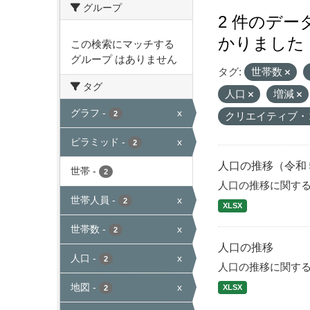
グループ
2 件のデ
かりました
この検索にマッチする
グループ はありません
タグ:
世帯数
タグ
人口
増減
グラフ
-
x
2
クリエイティブ・
ピラミッド
-
x
2
人口の推移（令和
世帯
-
2
人口の推移に関す
世帯人員
-
x
2
XLSX
世帯数
-
x
2
人口の推移
人口
-
x
2
人口の推移に関す
地図
-
x
XLSX
2