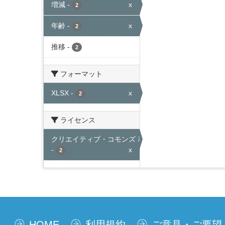
増減
-
x
2
年齢
-
x
2
推移
-
2
フォーマット
XLSX
-
x
2
ライセンス
クリエイティブ・コモンズ 表示
-
x
2
HOME
利用規約
ご意見・ご要望