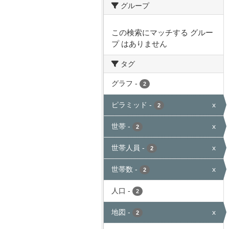
グループ
この検索にマッチする グルー
プ はありません
タグ
グラフ
-
2
ピラミッド
-
x
2
世帯
-
x
2
世帯人員
-
x
2
世帯数
-
x
2
人口
-
2
地図
-
x
2