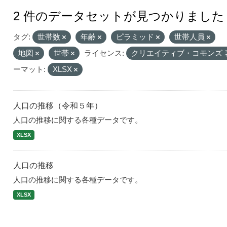
2 件のデータセットが見つかりました
タグ:
世帯数
年齢
ピラミッド
世帯人員
地図
世帯
ライセンス:
クリエイティブ・コモンズ 
ーマット:
XLSX
人口の推移（令和５年）
人口の推移に関する各種データです。
XLSX
人口の推移
人口の推移に関する各種データです。
XLSX