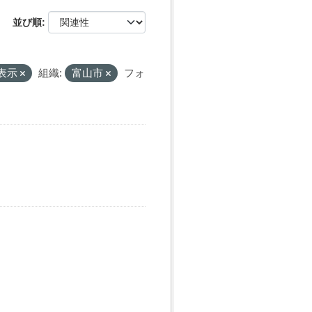
並び順
表示
組織:
富山市
フォ