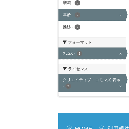
増減
-
2
年齢
-
x
2
推移
-
2
フォーマット
XLSX
-
x
2
ライセンス
クリエイティブ・コモンズ 表示
-
x
2
HOME
利用規