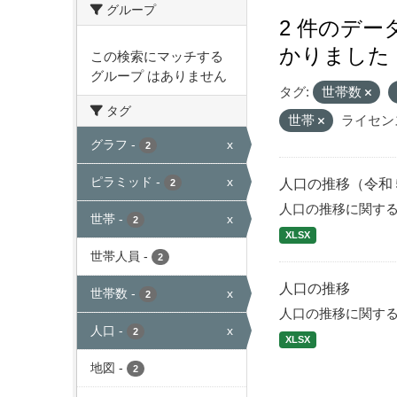
グループ
2 件のデ
かりました
この検索にマッチする
グループ はありません
タグ:
世帯数
タグ
世帯
ライセン
グラフ
-
x
2
ピラミッド
-
x
人口の推移（令和
2
人口の推移に関す
世帯
-
x
2
XLSX
世帯人員
-
2
人口の推移
世帯数
-
x
2
人口の推移に関す
人口
-
x
2
XLSX
地図
-
2