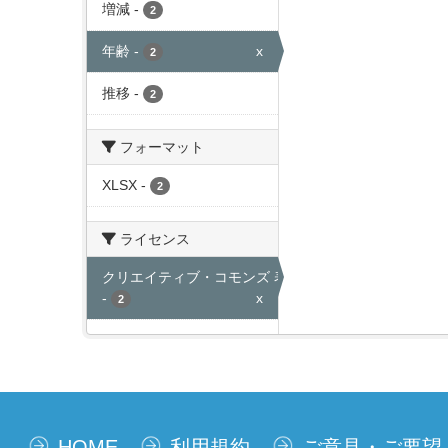
増減
-
2
年齢
-
x
2
推移
-
2
フォーマット
XLSX
-
2
ライセンス
クリエイティブ・コモンズ 表示
-
x
2
HOME
利用規約
ご意見・ご要望