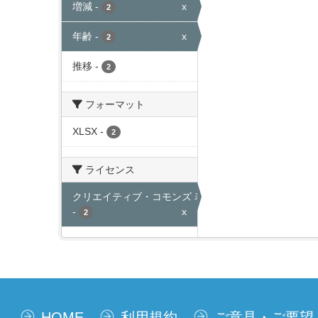
増減
-
x
2
年齢
-
x
2
推移
-
2
フォーマット
XLSX
-
2
ライセンス
クリエイティブ・コモンズ 表示
-
x
2
HOME
利用規約
ご意見・ご要望