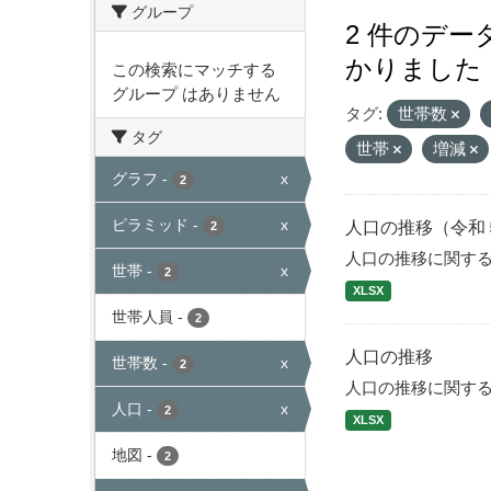
グループ
2 件のデ
かりました
この検索にマッチする
グループ はありません
タグ:
世帯数
タグ
世帯
増減
グラフ
-
x
2
ピラミッド
-
x
人口の推移（令和
2
人口の推移に関す
世帯
-
x
2
XLSX
世帯人員
-
2
人口の推移
世帯数
-
x
2
人口の推移に関す
人口
-
x
2
XLSX
地図
-
2