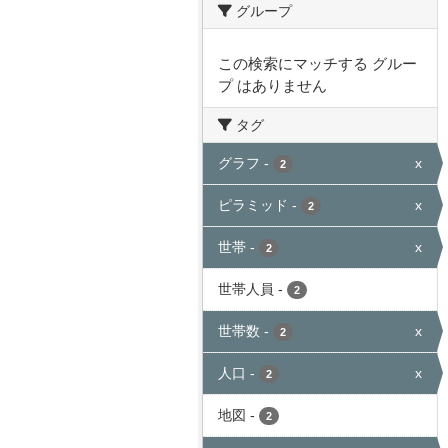
グループ
この検索にマッチする グルー
プ はありません
タグ
グラフ
-
x
2
ピラミッド
-
x
2
世帯
-
x
2
世帯人員
-
2
世帯数
-
x
2
人口
-
x
2
地図
-
2