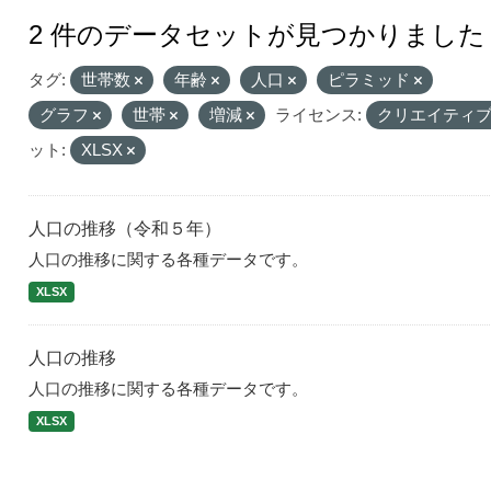
2 件のデータセットが見つかりました
タグ:
世帯数
年齢
人口
ピラミッド
グラフ
世帯
増減
ライセンス:
クリエイティブ
ット:
XLSX
人口の推移（令和５年）
人口の推移に関する各種データです。
XLSX
人口の推移
人口の推移に関する各種データです。
XLSX