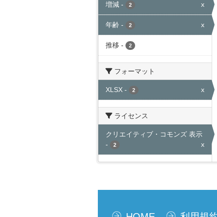
増減
-
x
2
年齢
-
x
2
推移
-
2
フォーマット
XLSX
-
x
2
ライセンス
クリエイティブ・コモンズ 表示
-
x
2
HOME
利用規