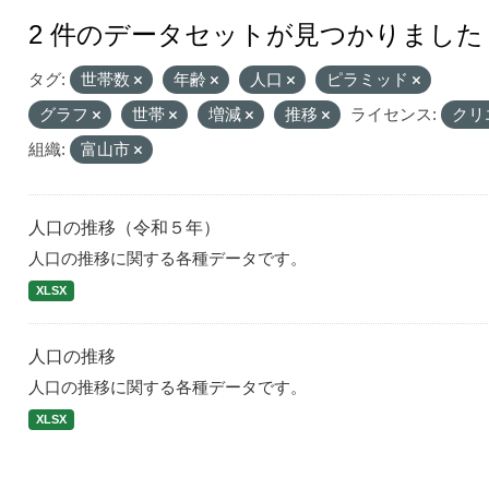
2 件のデータセットが見つかりました
タグ:
世帯数
年齢
人口
ピラミッド
グラフ
世帯
増減
推移
ライセンス:
クリ
組織:
富山市
人口の推移（令和５年）
人口の推移に関する各種データです。
XLSX
人口の推移
人口の推移に関する各種データです。
XLSX