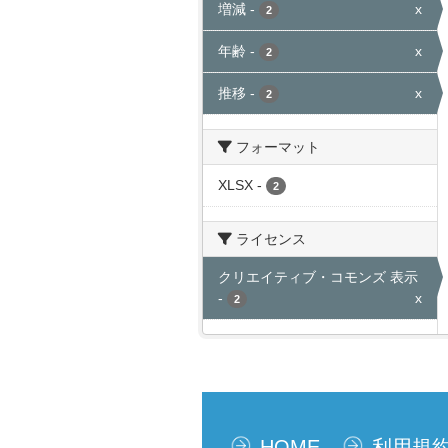
増減
-
x
2
年齢
-
x
2
推移
-
x
2
フォーマット
XLSX
-
2
ライセンス
クリエイティブ・コモンズ 表示
-
x
2
HOME
利用規