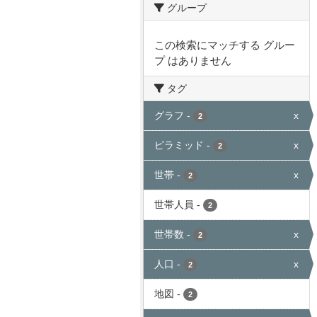
グループ
この検索にマッチする グルー
プ はありません
タグ
グラフ
-
x
2
ピラミッド
-
x
2
世帯
-
x
2
世帯人員
-
2
世帯数
-
x
2
人口
-
x
2
地図
-
2