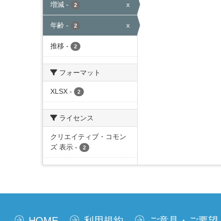
増減
-
x
2
年齢
-
x
2
推移
-
2
フォーマット
XLSX
-
2
ライセンス
クリエイティブ・コモン
ズ 表示
-
2
HOME
利用規約
ご意見・ご要望