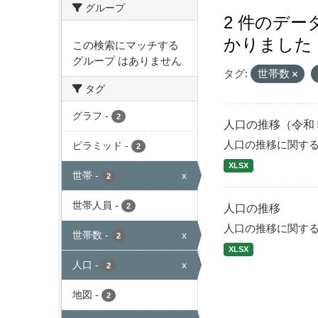
グループ
2 件のデ
かりました
この検索にマッチする
グループ はありません
タグ:
世帯数
タグ
グラフ
-
2
人口の推移（令和
人口の推移に関す
ピラミッド
-
2
XLSX
世帯
-
x
2
世帯人員
-
2
人口の推移
人口の推移に関す
世帯数
-
x
2
XLSX
人口
-
x
2
地図
-
2